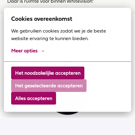
Daar is ruimte voor binnen Whitevision.”
Cookies overeenkomst
“Het motto ‘Work hard, play hard’ 
We gebruiken cookies zodat we je de beste 
past bij mij. In mijn beleving 
website ervaring te kunnen bieden.
besteedt WhiteVision voldoende 
Meer opties
aandacht aan al deze elementen.”
Het noodzakelijke accepteren
Het geselecteerde accepteren
Alles accepteren