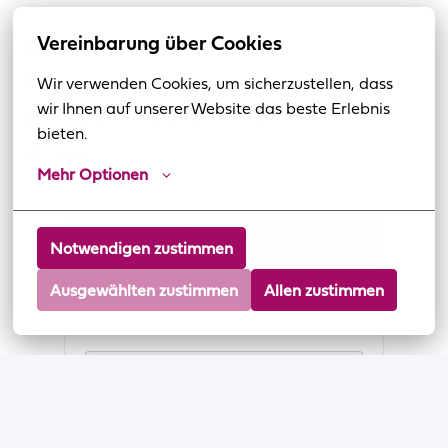
Vereinbarung über Cookies
Hybride
Wir verwenden Cookies, um sicherzustellen, dass 
Breda
,
Noord-Brabant
,
Nederland
wir Ihnen auf unserer Website das beste Erlebnis 
€ 5.000 - € 6.000 per maand
bieten.
Sales
Mehr Optionen
Solliciteren
Notwendigen zustimmen
Ausgewählten zustimmen
Allen zustimmen
of
Apply with Linkedin
onbeschikbaar
Cookies bijwerken