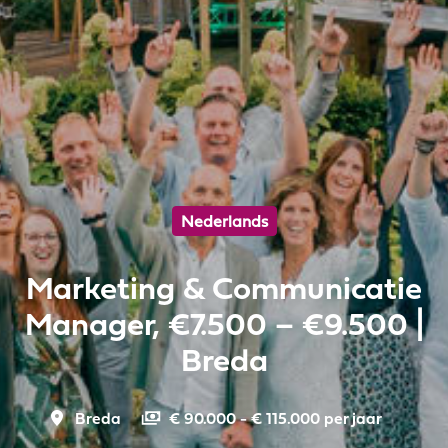
Nederlands
Marketing & Communicatie
Manager, €7.500 – €9.500 |
Breda
Breda
€ 90.000 - € 115.000 per jaar