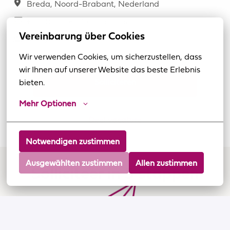
Breda
,
Noord-Brabant
,
Nederland
€ 90.000 - € 115.000 per jaar
Vereinbarung über Cookies
Marketing
Wir verwenden Cookies, um sicherzustellen, dass 
wir Ihnen auf unserer Website das beste Erlebnis 
Solliciteren
bieten.
Mehr Optionen
Deel vacature
Notwendigen zustimmen
Ausgewählten zustimmen
Allen zustimmen
Solliciteer in 5 stappen