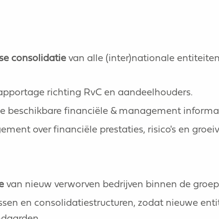
e consolidatie
van alle (inter)nationale entiteit
apportage richting RvC en aandeelhouders.
de beschikbare financiële & management informat
nt over financiële prestaties, risico's en groei
e
van nieuw verworven bedrijven binnen de groeps
n en consolidatiestructuren, zodat nieuwe entit
ndaarden.