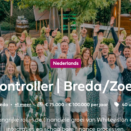
Nederlands
ontroller | Breda/Zo
eda
•
+1 meer
€ 75.000 - € 100.000 per jaar
40 u
ngrijke rol in de financiële groei van Whitevision
integraties en schaalbare finance processen.