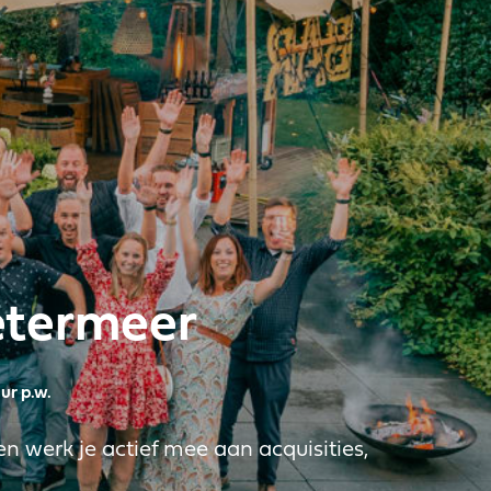
etermeer
ur p.w.
 en werk je actief mee aan acquisities,