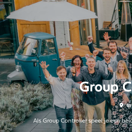
Group C
Br
Als Group Controller speel je een bela