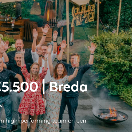
5.500 | Breda
.
een high-performing team en een