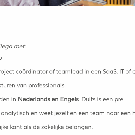
llega met:
au
roject coördinator of teamlead in een SaaS, IT o
turen van professionals.
den in
Nederlands en Engels
. Duits is een pre.
, analytisch en weet jezelf en een team naar een h
jke kant als de zakelijke belangen.