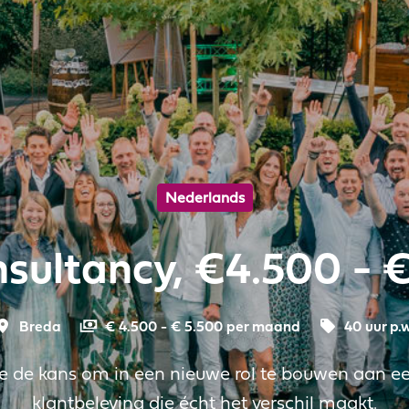
Nederlands
sultancy, €4.500 - €
Breda
€ 4.500 - € 5.500 per maand
40 uur p.w
 je de kans om in een nieuwe rol te bouwen aan 
klantbeleving die écht het verschil maakt.