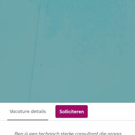
Vacature details
Solliciteren
Ben jij een technisch sterke consultant die graag