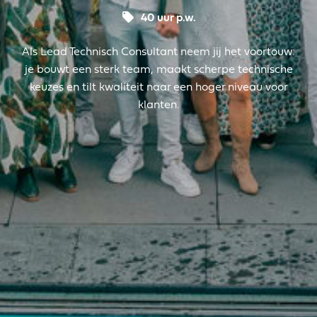
40 uur p.w.
Als Lead Technisch Consultant neem jij het voortouw:
je bouwt een sterk team, maakt scherpe technische
keuzes en tilt kwaliteit naar een hoger niveau voor
klanten.