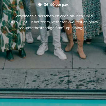
36-40 uur p.w.
Combineer leiderschap en code als Tech Lead
C#/.NET. Stuur het team, verbeter kwaliteit en bouw
toekomstbestendige SaaS-oplossingen.