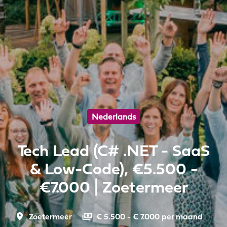
Nederlands
Tech Lead (C# .NET - SaaS
& Low-Code), €5.500 -
€7.000 | Zoetermeer
Zoetermeer
€ 5.500 - € 7.000 per maand