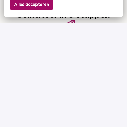
Alles accepteren
Solliciteer in 5 stappen
Droombaan gevonden?

Stuur snel je sollicitatie op
Korte telefonische intake,
