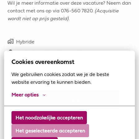
Wil je meer informatie over deze vacature? Neem dan
contact met ons op via 076-560 7820.
(Acquisitie
wordt niet op prijs gesteld).
Hybride
Zoetermeer
,
Zuid-Holland
,
Nederland
Cookies overeenkomst
€ 5.500 - € 7.000 per maand
We gebruiken cookies zodat we je de beste 
Development
website ervaring te kunnen bieden.
Meer opties
Solliciteren
Het noodzakelijke accepteren
Deel vacature
Het geselecteerde accepteren