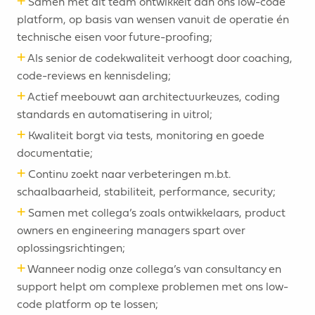
+
Samen met dit team ontwikkelt aan ons low-code
platform, op basis van wensen vanuit de operatie én
technische eisen voor future-proofing;
+
Als senior de codekwaliteit verhoogt door coaching,
code-reviews en kennisdeling;
+
Actief meebouwt aan architectuurkeuzes, coding
standards en automatisering in uitrol;
+
Kwaliteit borgt via tests, monitoring en goede
documentatie;
+
Continu zoekt naar verbeteringen m.b.t.
schaalbaarheid, stabiliteit, performance, security;
+
Samen met collega’s zoals ontwikkelaars, product
owners en engineering managers spart over
oplossingsrichtingen;
+
Wanneer nodig onze collega’s van consultancy en
support helpt om complexe problemen met ons low-
code platform op te lossen;